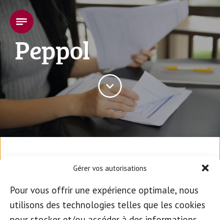
Peppol
Un nouveau modèle de
Gérer vos autorisations
facturation électronique
Pour vous offrir une expérience optimale, nous
utilisons des technologies telles que les cookies
En Belgique, la facturation via le réseau
pour stocker et/ou accéder à des informations