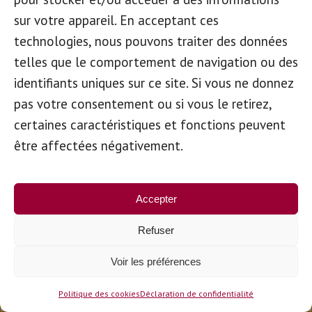
électronique Peppol est devenue
sur votre appareil. En acceptant ces
obligatoire, depuis le 1er janvier 2026, pour
technologies, nous pouvons traiter des données
toutes les transactions entre entreprises
telles que le comportement de navigation ou des
assujetties à la TVA. Cette obligation génère
identifiants uniques sur ce site. Si vous ne donnez
pas votre consentement ou si vous le retirez,
des conséquences importantes dans
certaines caractéristiques et fonctions peuvent
l’organisation du travail comptable des
être affectées négativement.
fournisseurs du SPF mais aussi des collèges
du service Budget et Contrôle de Gestion. En
2025, notre service de Budget a déjà pris
Accepter
des actions afin que la transition se déroule
Refuser
aussi harmonieusement que possible. Un
petit point sur la situation.
Voir les préférences
Politique des cookies
Déclaration de confidentialité