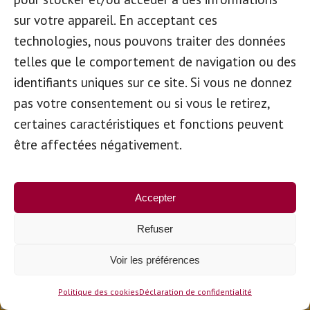
stationnement
sur votre appareil. En acceptant ces
pour personnes
technologies, nous pouvons traiter des données
telles que le comportement de navigation ou des
handicapées
identifiants uniques sur ce site. Si vous ne donnez
pas votre consentement ou si vous le retirez,
certaines caractéristiques et fonctions peuvent
être affectées négativement.
Accepter
Refuser
Le SPF Sécurité sociale est l’organisme
Voir les préférences
pilote pour la transposition des directives
Politique des cookies
Déclaration de confidentialité
européennes relatives à la carte européenne