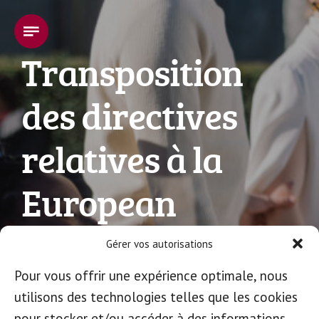
Transposition
des directives
relatives à la
European
Disability Card et
Gérer vos autorisations
à la carte de
Pour vous offrir une expérience optimale, nous
utilisons des technologies telles que les cookies
pour stocker et/ou accéder à des informations