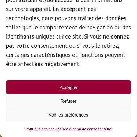
Le paysage social belge repose sur de
sur votre appareil. En acceptant ces
nombreux dossiers juridiques complexes et
technologies, nous pouvons traiter des données
parfois sensibles. De la
législation
et des
telles que le comportement de navigation ou des
dossiers
personnels à l’
analyse
de la
identifiants uniques sur ce site. Si vous ne donnez
manière dont les réglementations
pas votre consentement ou si vous le retirez,
européennes peuvent être transposées au
certaines caractéristiques et fonctions peuvent
niveau belge. Ce n’est là qu’une partie des
être affectées négativement.
nombreuses tâches de la Direction générale
Expertise juridique.
Accepter
Outre le travail purement légistique
Refuser
(rédaction de textes réglementaires), la DG
Voir les préférences
apporte un appui juridique et technique aux
ministres et aux partenaires impliqués dans
Politique des cookies
Déclaration de confidentialité
la préparation et la mise en œuvre des